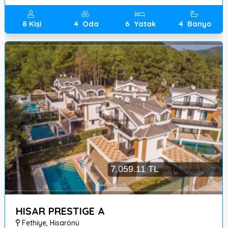
8
Kişi
4
Oda
6
Yatak
4
Banyo
7,059.11 TL
den başlayan fiyatlar
HISAR PRESTIGE A
Fethiye
,
Hisarönü