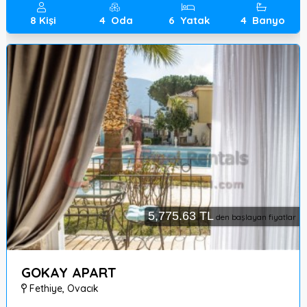
8
Kişi
4
Oda
6
Yatak
4
Banyo
5,775.63 TL
den başlayan fiyatlar
GOKAY APART
Fethiye
,
Ovacık