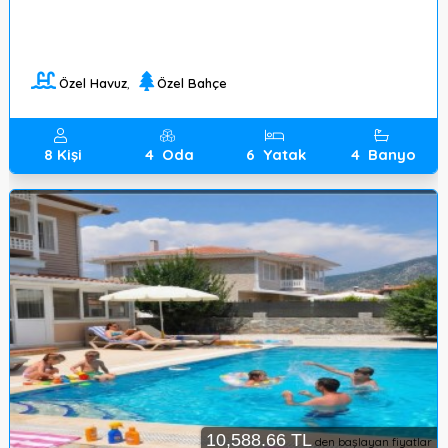
Özel Havuz
,
Özel Bahçe
8
Kişi
4
Oda
6
Yatak
4
Banyo
10,588.66 TL
den başlayan fiyatlar