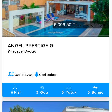
6,096.50 TL
den başlayan fiyatlar
ANGEL PRESTIGE G
Fethiye
,
Ovacık
Özel Havuz
,
Özel Bahçe
6
Kişi
3
Oda
3
Yatak
3
Banyo