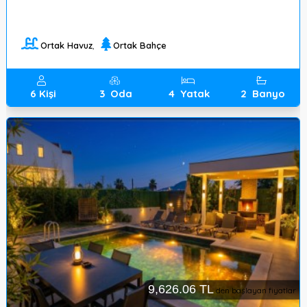
Ortak Havuz
,
Ortak Bahçe
6
Kişi
3
Oda
4
Yatak
2
Banyo
9,626.06 TL
den başlayan fiyatlar