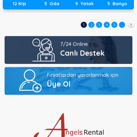
12
Kişi
5
Oda
9
Yatak
5
Banyo
1
2
3
4
5
...
İleri
7/24 Online
Canlı Destek
Fırsatlardan yararlanmak için
Üye Ol