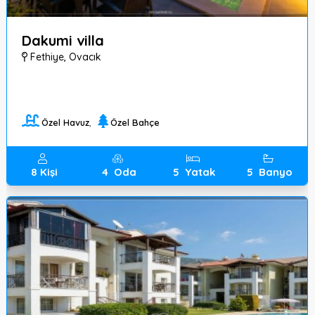
Dakumi villa
Fethiye
,
Ovacık
Özel Havuz
,
Özel Bahçe
8
Kişi
4
Oda
5
Yatak
5
Banyo