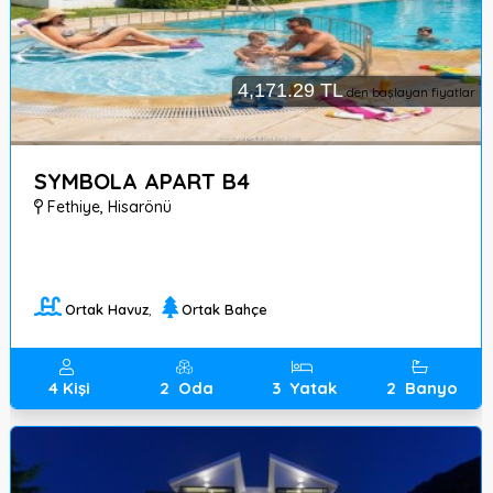
4,171.29 TL
den başlayan fiyatlar
SYMBOLA APART B4
Fethiye
,
Hisarönü
Ortak Havuz
,
Ortak Bahçe
4
Kişi
2
Oda
3
Yatak
2
Banyo