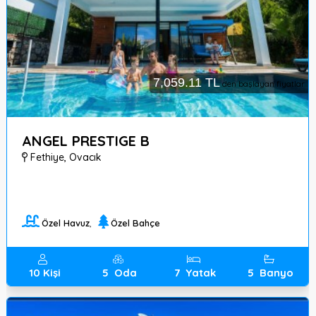
+90
7,059.11 TL
den başlayan fiyatlar
544
550
6429
ANGEL PRESTIGE B
Fethiye
,
Ovacık
Ölüdeniz
Mah.
164
Sok.
No:13/I
Özel Havuz
,
Özel Bahçe
Ovacık-
Fethiye/Muğla
10
Kişi
5
Oda
7
Yatak
5
Banyo