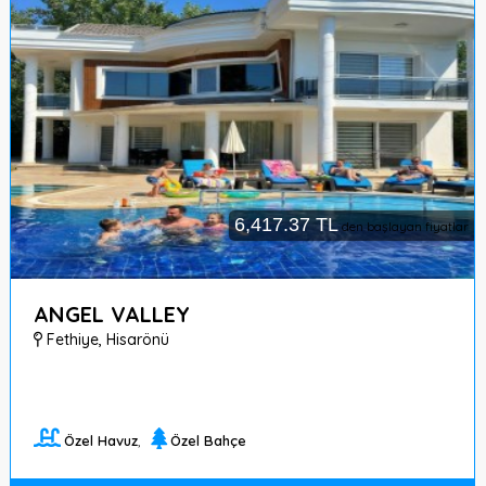
6,417.37 TL
den başlayan fiyatlar
ANGEL VALLEY
Fethiye
,
Hisarönü
Özel Havuz
,
Özel Bahçe