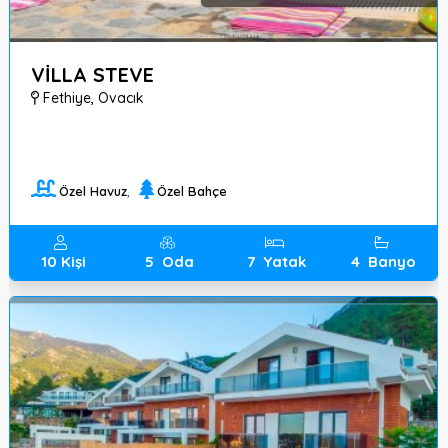
VİLLA STEVE
Fethiye
,
Ovacık
Özel Havuz
,
Özel Bahçe
10
Kişi
5
Oda
7
Yatak
4
Banyo